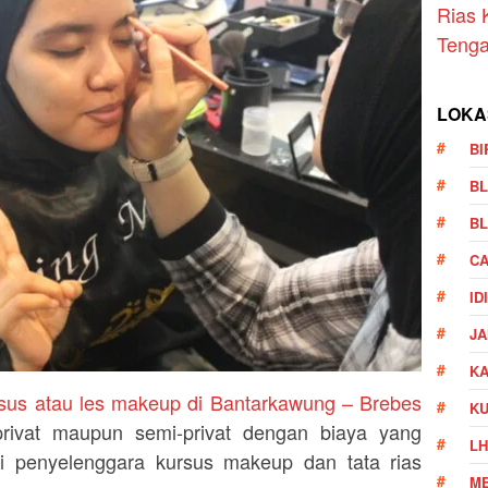
Rias 
Teng
LOKA
BI
BL
BL
CA
ID
JA
KA
sus atau les makeup di Bantarkawung – Brebes
K
privat maupun semi-privat dengan biaya yang
LH
i penyelenggara kursus makeup dan tata rias
ME