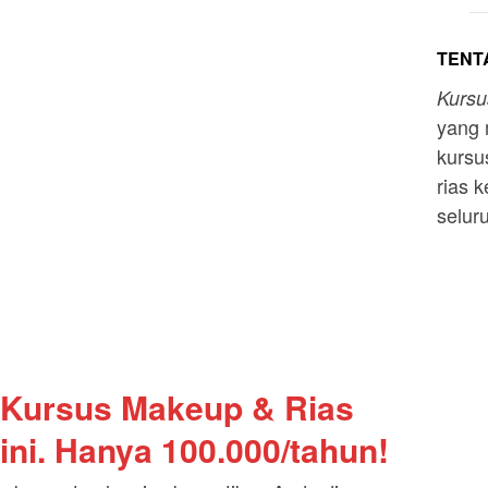
TENTA
Kurs
yang 
kursu
rias k
selur
 Kursus Makeup & Rias
ini. Hanya 100.000/tahun!