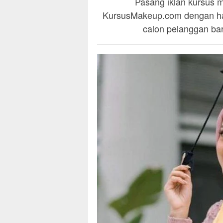
Pasang iklan kursus m
KursusMakeup.com dengan han
calon pelanggan baru