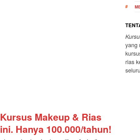
ME
TENTA
Kurs
yang 
kursu
rias k
selur
 Kursus Makeup & Rias
ini. Hanya 100.000/tahun!