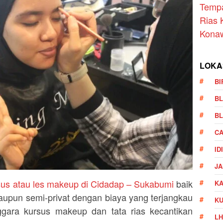
Temp
Rias 
Kona
LOKA
BI
BL
BL
CA
ID
JA
sus atau les makeup di Cidadap – Sukabumi
baik
KA
aupun semi-privat dengan biaya yang terjangkau
K
gara kursus makeup dan tata rias kecantikan
LH