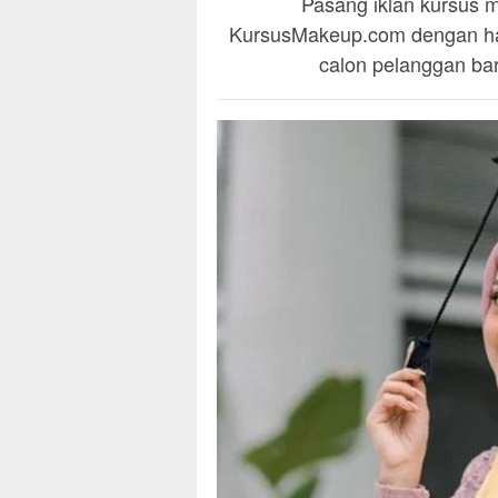
Pasang iklan kursus m
KursusMakeup.com dengan han
calon pelanggan baru