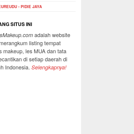
UREUDU - PIDIE JAYA
NG SITUS INI
adalah website
usMakeup.com
merangkum listing tempat
s makeup, les MUA dan tata
ecantikan di setiap daerah di
uh Indonesia.
Selengkapnya!