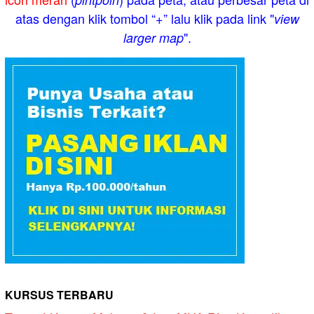
atas dengan klik tombol “+” lalu klik pada link "
view
".
larger map
KURSUS TERBARU