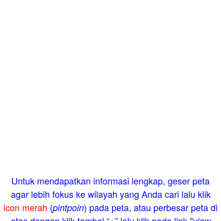
Untuk mendapatkan informasi lengkap, geser peta
agar lebih fokus ke wilayah yang Anda cari lalu klik
icon merah
(
) pada peta, atau perbesar peta di
pintpoin
atas dengan klik tombol “+” lalu klik pada link "
view