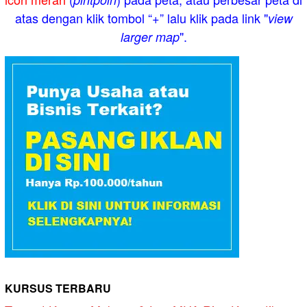
atas dengan klik tombol “+” lalu klik pada link "
view
".
larger map
KURSUS TERBARU