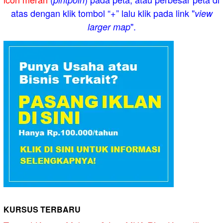
atas dengan klik tombol “+” lalu klik pada link "
view
".
larger map
KURSUS TERBARU