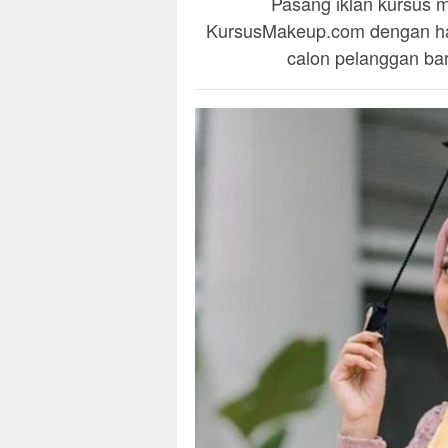
Pasang iklan kursus m
KursusMakeup.com dengan han
calon pelanggan baru