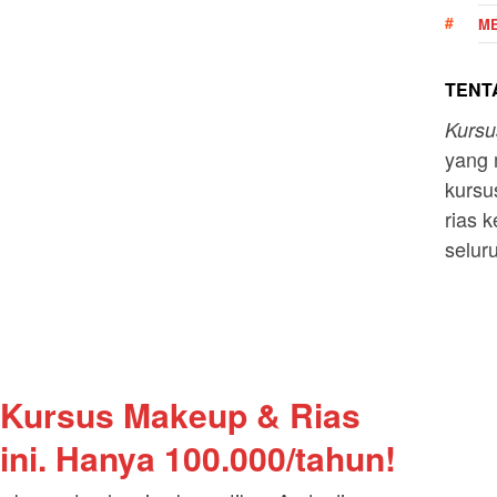
ME
TENTA
Kurs
yang 
kursu
rias k
selur
 Kursus Makeup & Rias
ini. Hanya 100.000/tahun!