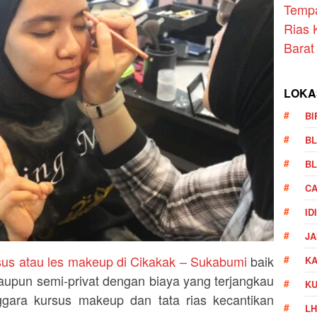
Temp
Rias 
Barat
LOKA
BI
BL
BL
CA
ID
JA
sus atau les makeup di Cikakak – Sukabumi
baik
KA
aupun semi-privat dengan biaya yang terjangkau
K
gara kursus makeup dan tata rias kecantikan
LH