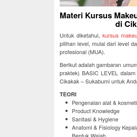
Materi Kursus Makeu
di Ci
Untuk diketahui,
kursus makeu
pilihan level, mulai dari level
profesional (MUA).
Berikut adalah gambaran umum 
praktek) BASIC LEVEL dalam k
Cikakak – Sukabumi untuk And
TEORI
Pengenalan alat & kosmeti
Product Knowledge
Sanitasi & Hygiene
Anatomi & Fisiology Kepala
Bentuk Wajah