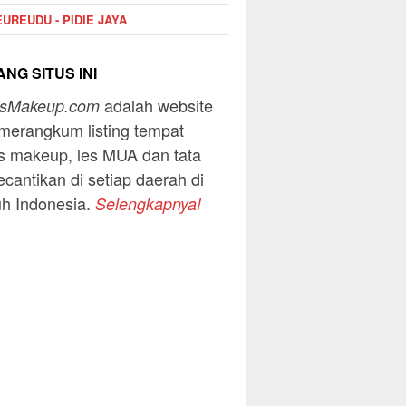
UREUDU - PIDIE JAYA
NG SITUS INI
adalah website
usMakeup.com
merangkum listing tempat
s makeup, les MUA dan tata
ecantikan di setiap daerah di
uh Indonesia.
Selengkapnya!