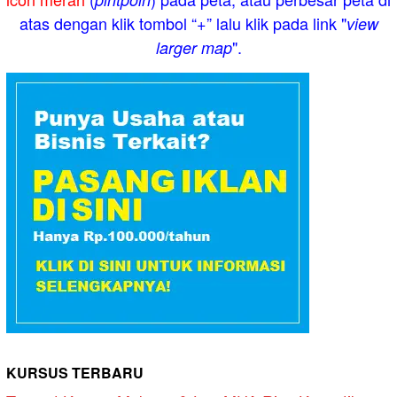
atas dengan klik tombol “+” lalu klik pada link "
view
".
larger map
KURSUS TERBARU