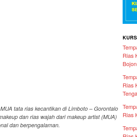
KURS
Temp
Rias 
Bojon
Temp
Rias 
Teng
Temp
MUA tata rias kecantikan di Limboto – Gorontalo
Rias 
 makeup dan rias wajah dari makeup artist (MUA)
onal dan berpengalaman.
Temp
Rias 