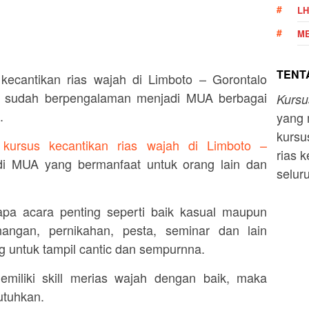
LH
ME
TENTA
kecantikan rias wajah di Limboto – Gorontalo
ng sudah berpengalaman menjadi MUA berbagai
Kurs
.
yang 
kursu
i
kursus kecantikan rias wajah di Limboto –
rias k
di MUA yang bermanfaat untuk orang lain dan
selur
.
rapa acara penting seperti baik kasual maupun
nangan, pernikahan, pesta, seminar dan lain
 untuk tampil cantic dan sempurnna.
miliki skill merias wajah dengan baik, maka
utuhkan.