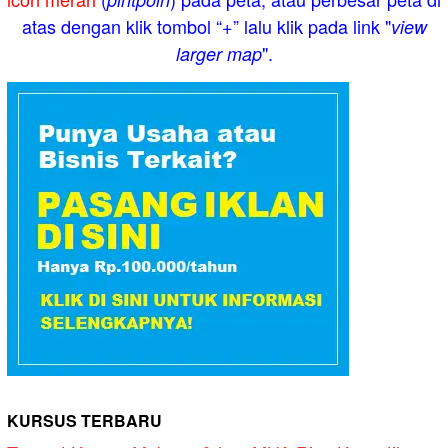
atas dengan klik tombol “+” lalu klik pada link "
view
".
larger map
KURSUS TERBARU