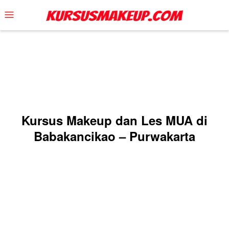
Skip
Mobile
to
Menu
content
Kursus Makeup dan Les MUA di
Babakancikao – Purwakarta