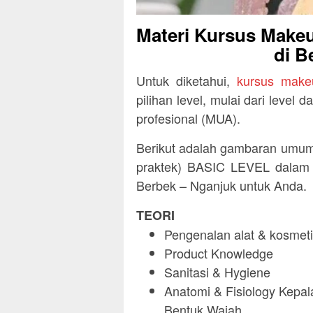
Materi Kursus Makeu
di B
Untuk diketahui,
kursus make
pilihan level, mulai dari level
profesional (MUA).
Berikut adalah gambaran umum 
praktek) BASIC LEVEL dalam k
Berbek – Nganjuk untuk Anda.
TEORI
Pengenalan alat & kosmeti
Product Knowledge
Sanitasi & Hygiene
Anatomi & Fisiology Kepala
Bentuk Wajah