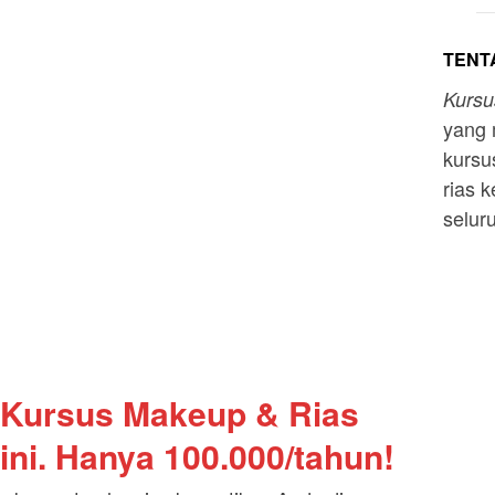
TENTA
Kurs
yang 
kursu
rias k
selur
 Kursus Makeup & Rias
ini. Hanya 100.000/tahun!