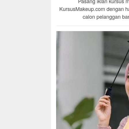
Pasang iklan kursus m
KursusMakeup.com dengan han
calon pelanggan baru