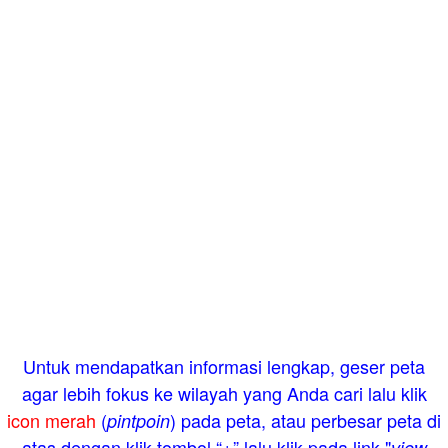
Untuk mendapatkan informasi lengkap, geser peta
agar lebih fokus ke wilayah yang Anda cari lalu klik
icon merah
(
) pada peta, atau perbesar peta di
pintpoin
atas dengan klik tombol “+” lalu klik pada link "
view