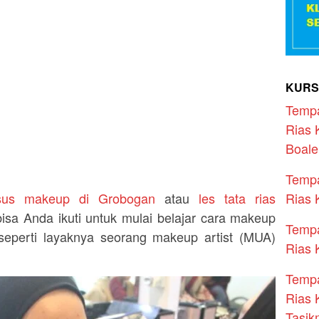
KURS
Temp
Rias 
Boal
Temp
Rias 
sus makeup di Grobogan
atau
les tata rias
isa Anda ikuti untuk mulai belajar cara makeup
Temp
seperti layaknya seorang makeup artist (MUA)
Rias 
Temp
Rias 
Tasik