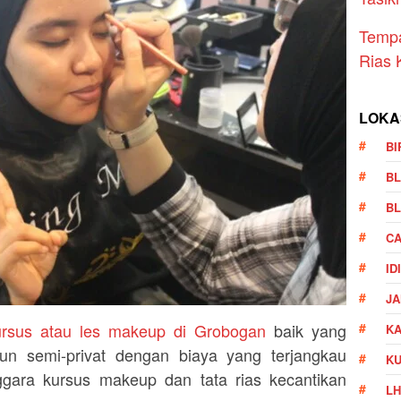
Temp
Rias 
LOKA
BI
BL
BL
CA
ID
JA
ursus atau les makeup di Grobogan
baik yang
KA
un semi-privat dengan biaya yang terjangkau
K
gara kursus makeup dan tata rias kecantikan
LH