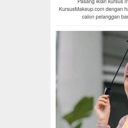
Pasang iklan kursus m
KursusMakeup.com dengan han
calon pelanggan baru