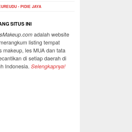
UREUDU - PIDIE JAYA
NG SITUS INI
adalah website
usMakeup.com
merangkum listing tempat
s makeup, les MUA dan tata
ecantikan di setiap daerah di
uh Indonesia.
Selengkapnya!