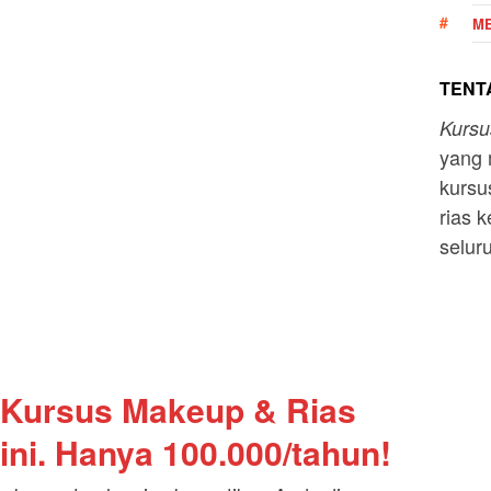
ME
TENTA
Kurs
yang 
kursu
rias k
selur
 Kursus Makeup & Rias
ini. Hanya 100.000/tahun!