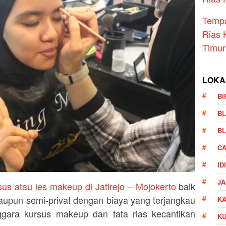
Temp
Rias 
Timur
LOKA
BI
BL
BL
CA
ID
JA
sus atau les makeup di Jatirejo – Mojokerto
baik
aupun semi-privat dengan biaya yang terjangkau
KA
gara kursus makeup dan tata rias kecantikan
K