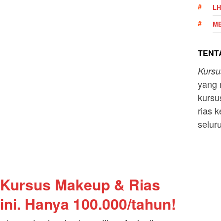
LH
ME
TENTA
Kurs
yang 
kursu
rias k
selur
 Kursus Makeup & Rias
ini. Hanya 100.000/tahun!