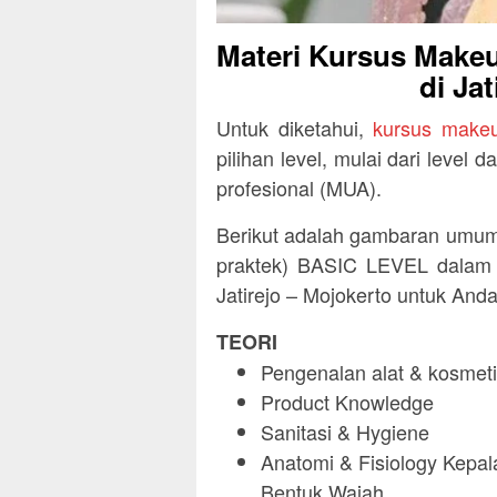
Materi Kursus Makeu
di Ja
Untuk diketahui,
kursus makeu
pilihan level, mulai dari level
profesional (MUA).
Berikut adalah gambaran umum 
praktek) BASIC LEVEL dalam k
Jatirejo – Mojokerto untuk Anda
TEORI
Pengenalan alat & kosmeti
Product Knowledge
Sanitasi & Hygiene
Anatomi & Fisiology Kepala
Bentuk Wajah