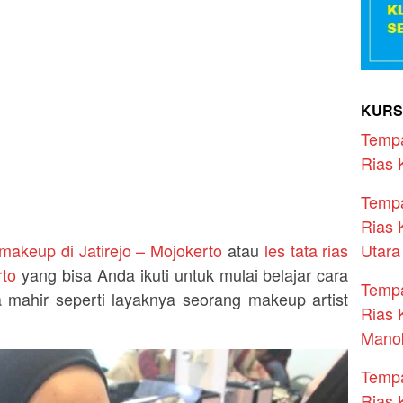
KURS
Temp
Rias 
Temp
Rias 
Utara
makeup di Jatirejo – Mojokerto
atau
les tata rias
rto
yang bisa Anda ikuti untuk mulai belajar cara
Temp
 mahir seperti layaknya seorang makeup artist
Rias 
Manok
Temp
Rias 