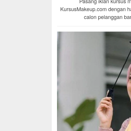
Pasang iklan kursus m
KursusMakeup.com dengan han
calon pelanggan baru