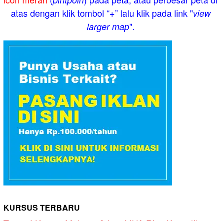
atas dengan klik tombol “+” lalu klik pada link "
view
".
larger map
KURSUS TERBARU