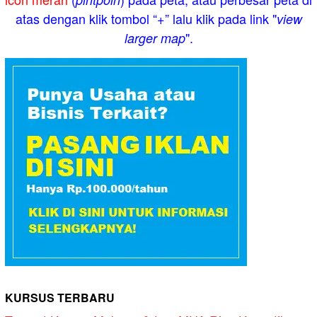
atas dengan klik tombol “+” lalu klik pada link "
view
".
larger map
KURSUS TERBARU