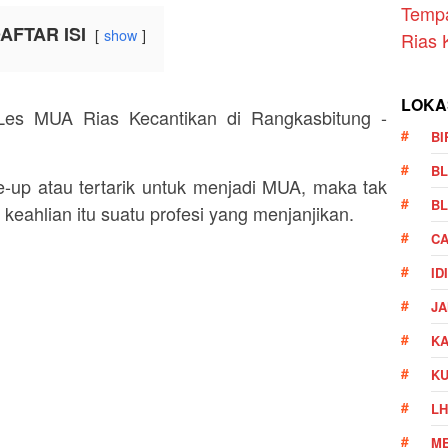
Temp
AFTAR ISI
show
Rias 
LOKA
BI
BL
-up atau tertarik untuk menjadi MUA, maka tak
BL
keahlian itu suatu profesi yang menjanjikan.
CA
ID
JA
KA
K
LH
ME