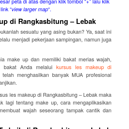
esar peta di atas dengan klik tombol “+” lalu klik
link “
“.
view larger map
up di Rangkasbitung – Lebak
bukanlah sesuatu yang asing bukan? Ya, saat ini
elalu menjadi pekerjaan sampingan, namun juga
nia make up dan memiliki bakat merias wajah,
n bakat Anda melalui
kursus les makeup di
telah menghasilkan banyak MUA profesional
njikan.
rsus les makeup di Rangkasbitung – Lebak maka
ak lagi tentang make up, cara mengaplikasikan
embuat wajah seseorang tampak cantik dan