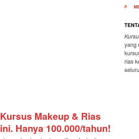
ME
TENTA
Kurs
yang 
kursu
rias k
selur
 Kursus Makeup & Rias
ini. Hanya 100.000/tahun!