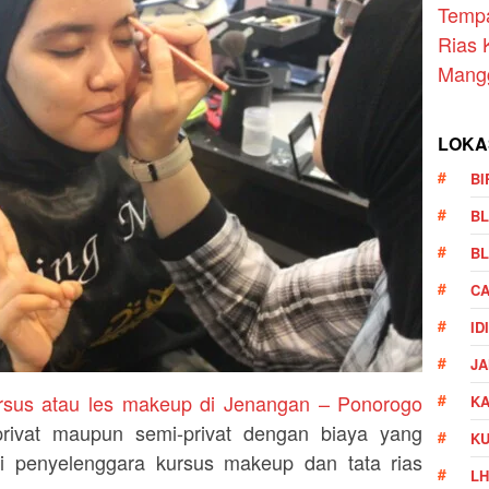
Temp
Rias 
Mang
LOKA
BI
BL
BL
CA
ID
JA
rsus atau les makeup di Jenangan – Ponorogo
KA
privat maupun semi-privat dengan biaya yang
K
i penyelenggara kursus makeup dan tata rias
LH