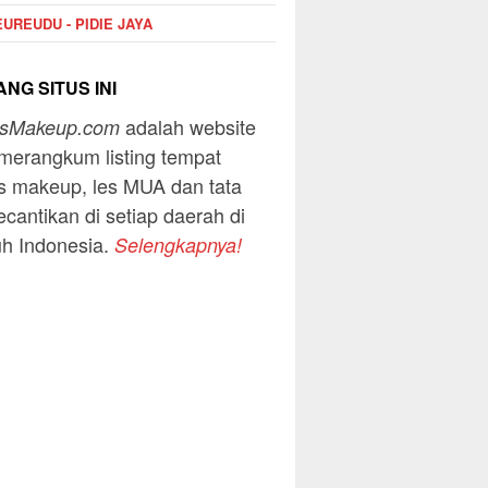
UREUDU - PIDIE JAYA
NG SITUS INI
adalah website
usMakeup.com
merangkum listing tempat
s makeup, les MUA dan tata
ecantikan di setiap daerah di
uh Indonesia.
Selengkapnya!