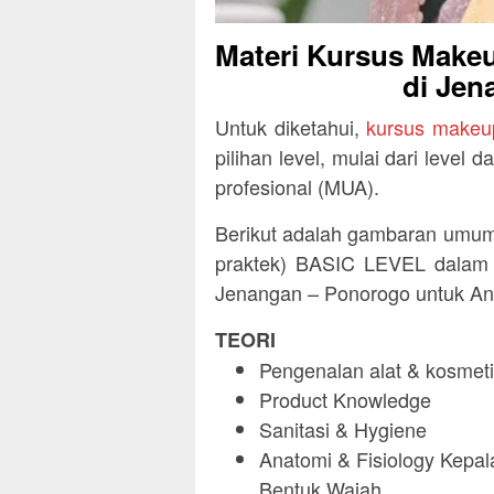
Materi Kursus Makeu
di Jen
Untuk diketahui,
kursus makeu
pilihan level, mulai dari level
profesional (MUA).
Berikut adalah gambaran umum 
praktek) BASIC LEVEL dalam k
Jenangan – Ponorogo untuk An
TEORI
Pengenalan alat & kosmeti
Product Knowledge
Sanitasi & Hygiene
Anatomi & Fisiology Kepala
Bentuk Wajah