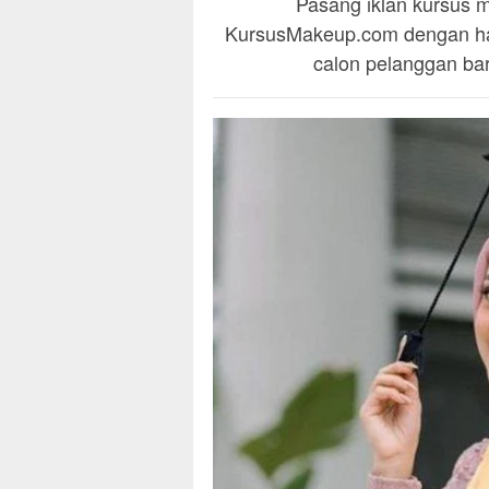
Pasang iklan kursus m
KursusMakeup.com dengan han
calon pelanggan baru